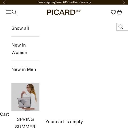
Free shipping from €150 within Germany
Previous
Nex
Skip to content
Open navigation menu
Open search
Open 
PICARD Fashion
Show all
NEW
IN
New in
Women
WOMEN
New in Men
MEN
SALE
LOGIN
Cart
Handmade premium bags - since 1928.
SPRING
Your cart is empty
FINAL SALE
SUMMER