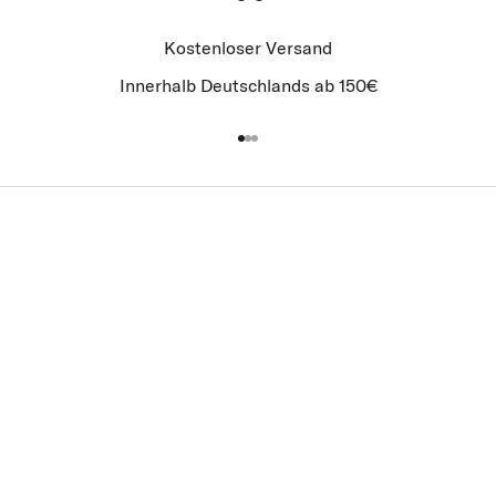
Kostenloser Versand
Innerhalb Deutschlands ab 150€
Gehe zu Element 1
Gehe zu Element 2
Gehe zu Element 3