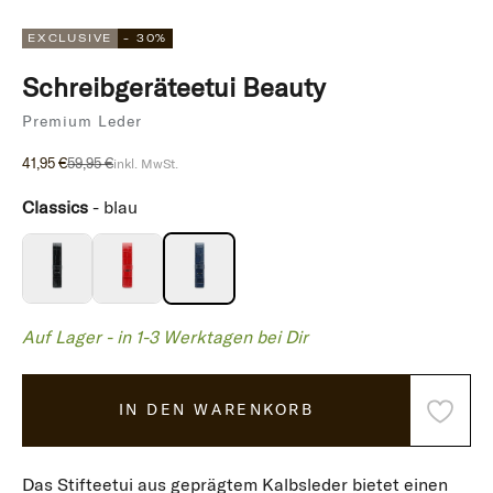
Gehe zu Element 1
Gehe zu Element 2
Gehe zu Element 3
Gehe zu Element 4
EXCLUSIVE
- 30%
Schreibgeräteetui Beauty
Premium Leder
Angebot
Regulärer Preis
41,95 €
59,95 €
inkl. MwSt.
Classics
-
blau
Auf Lager - in 1-3 Werktagen bei Dir
IN DEN WARENKORB
Das Stifteetui aus geprägtem Kalbsleder bietet einen