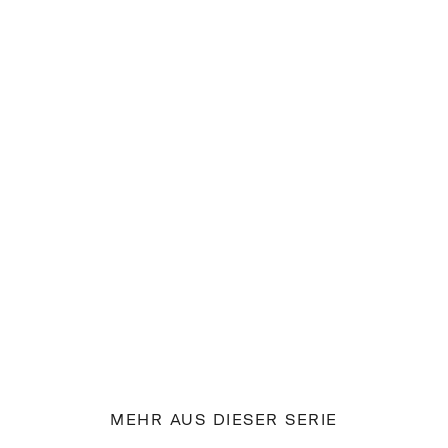
DESIGNED IN GERMANY
Since 1928
Wir fertigen Taschen Naht für Naht von Hand, seit fünf
Generationen.
MEHR AUS DIESER SERIE