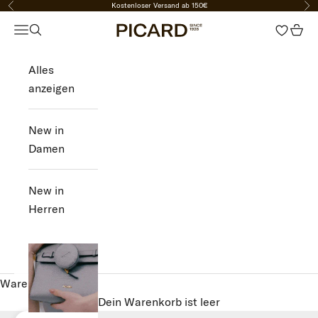
Kostenloser Versand ab 150€
Zurück
Vor
Zum Inhalt springen
PICARD Fashion
Navigationsmenü öffnen
Suche öffnen
Ware
Alles
NEW
anzeigen
IN
New in
DAMEN
Damen
HERREN
New in
Herren
SALE
ANMELDEN
Warenkorb
Dein Warenkorb ist leer